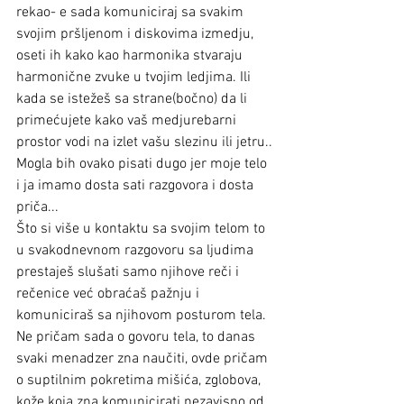
rekao- e sada komuniciraj sa svakim 
svojim pršljenom i diskovima izmedju, 
oseti ih kako kao harmonika stvaraju 
harmonične zvuke u tvojim ledjima. Ili 
kada se istežeš sa strane(bočno) da li 
primećujete kako vaš medjurebarni 
prostor vodi na izlet vašu slezinu ili jetru..
Mogla bih ovako pisati dugo jer moje telo 
i ja imamo dosta sati razgovora i dosta 
priča...
Što si više u kontaktu sa svojim telom to 
u svakodnevnom razgovoru sa ljudima 
prestaješ slušati samo njihove reči i 
rečenice već obraćaš pažnju i 
komuniciraš sa njihovom posturom tela. 
Ne pričam sada o govoru tela, to danas 
svaki menadzer zna naučiti, ovde pričam 
o suptilnim pokretima mišića, zglobova, 
kože koja zna komunicirati nezavisno od 