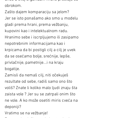
obrokom.
Zašto dajem komparaciju sa jelom?
Jer se isto ponašamo ako smo u modelu 
gladi prema hrani, prema vežbanju, 
kupovini kao i intelektualnom radu. 
Hranimo sebe i iscrpljujemo ili zasipamo 
nepotrebnim informacijama kao i 
krpicama da bi postigli cilj a cilj je uvek 
da se osećamo bolje, srećnije, lepše, 
privlačnije, pametnije...i na kraju 
bogatije.
Zamisli da nemaš cilj, niti očekuješ 
rezultate od sebe, radiš samo ono što 
voliš? Znate li koliko malo ljudi znaju šta 
zaista vole ? Jer su se zatrpali onim što 
ne vole. A ko može osetiti miris cveća na 
deponiji?
Vratimo se na vežbanje!