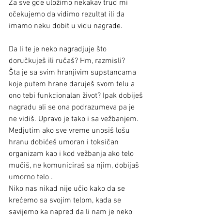
Za sve gde uložimo nekakav trud mi 
očekujemo da vidimo rezultat ili da 
imamo neku dobit u vidu nagrade.
Da li te je neko nagradjuje što 
doručkuješ ili ručaš? Hm, razmisli?
Šta je sa svim hranjivim supstancama 
koje putem hrane daruješ svom telu a 
ono tebi funkcionalan život? Ipak dobiješ 
nagradu ali se ona podrazumeva pa je 
ne vidiš. Upravo je tako i sa vežbanjem. 
Medjutim ako sve vreme unosiš lošu 
hranu dobićeš umoran i toksičan 
organizam kao i kod vežbanja ako telo 
mučiš, ne komuniciraš sa njim, dobijaš 
umorno telo .
Niko nas nikad nije učio kako da se 
krećemo sa svojim telom, kada se 
savijemo ka napred da li nam je neko 