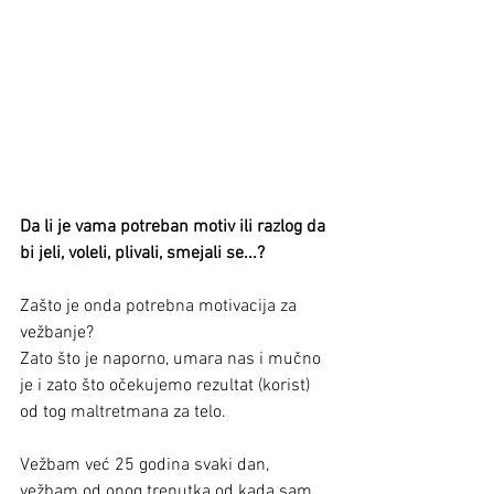
Da li je vama potreban motiv ili razlog da 
bi jeli, voleli, plivali, smejali se...?
Zašto je onda potrebna motivacija za 
vežbanje?
Zato što je naporno, umara nas i mučno 
je i zato što očekujemo rezultat (korist) 
od tog maltretmana za telo.
Vežbam već 25 godina svaki dan, 
vežbam od onog trenutka od kada sam 