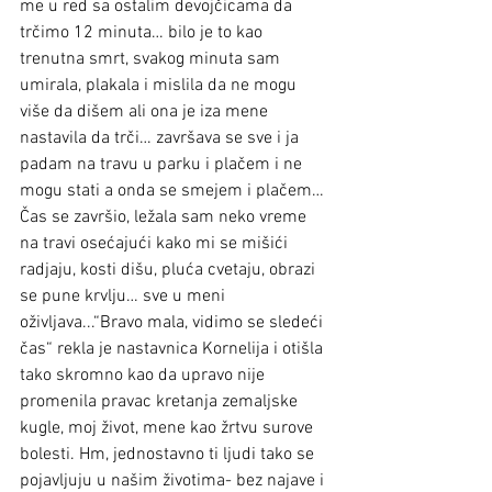
me u red sa ostalim devojčicama da 
trčimo 12 minuta… bilo je to kao 
trenutna smrt, svakog minuta sam 
umirala, plakala i mislila da ne mogu 
više da dišem ali ona je iza mene 
nastavila da trči… završava se sve i ja 
padam na travu u parku i plačem i ne 
mogu stati a onda se smejem i plačem… 
Čas se završio, ležala sam neko vreme 
na travi osećajući kako mi se mišići 
radjaju, kosti dišu, pluća cvetaju, obrazi 
se pune krvlju… sve u meni 
oživljava...“Bravo mala, vidimo se sledeći 
čas“ rekla je nastavnica Kornelija i otišla 
tako skromno kao da upravo nije 
promenila pravac kretanja zemaljske 
kugle, moj život, mene kao žrtvu surove 
bolesti. Hm, jednostavno ti ljudi tako se 
pojavljuju u našim životima- bez najave i 