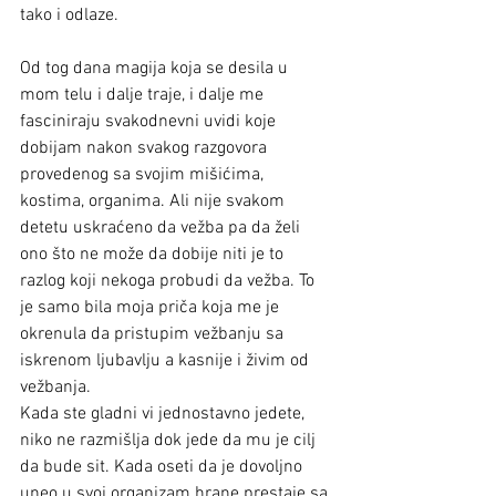
tako i odlaze.
Od tog dana magija koja se desila u 
mom telu i dalje traje, i dalje me 
fasciniraju svakodnevni uvidi koje 
dobijam nakon svakog razgovora 
provedenog sa svojim mišićima, 
kostima, organima. Ali nije svakom 
detetu uskraćeno da vežba pa da želi 
ono što ne može da dobije niti je to 
razlog koji nekoga probudi da vežba. To 
je samo bila moja priča koja me je 
okrenula da pristupim vežbanju sa 
iskrenom ljubavlju a kasnije i živim od 
vežbanja.
Kada ste gladni vi jednostavno jedete, 
niko ne razmišlja dok jede da mu je cilj 
da bude sit. Kada oseti da je dovoljno 
uneo u svoj organizam hrane prestaje sa 