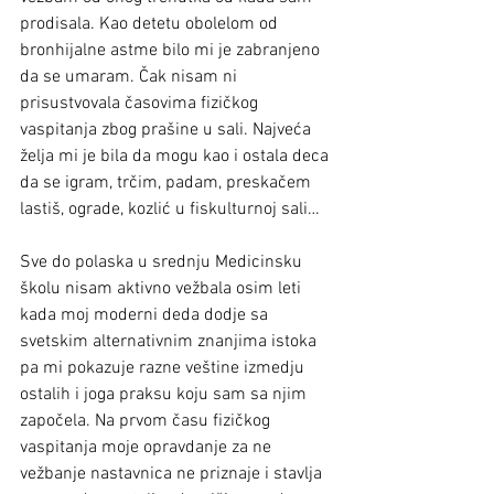
prodisala. Kao detetu obolelom od 
bronhijalne astme bilo mi je zabranjeno 
da se umaram. Čak nisam ni 
prisustvovala časovima fizičkog 
vaspitanja zbog prašine u sali. Najveća 
želja mi je bila da mogu kao i ostala deca 
da se igram, trčim, padam, preskačem 
lastiš, ograde, kozlić u fiskulturnoj sali…  
Sve do polaska u srednju Medicinsku 
školu nisam aktivno vežbala osim leti 
kada moj moderni deda dodje sa 
svetskim alternativnim znanjima istoka 
pa mi pokazuje razne veštine izmedju 
ostalih i joga praksu koju sam sa njim 
započela. Na prvom času fizičkog 
vaspitanja moje opravdanje za ne 
vežbanje nastavnica ne priznaje i stavlja 