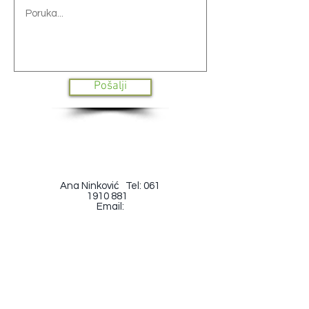
Pošalji
Ana Ninković Tel:
061
1910 881
Email:
lebdecisistem@gmail.c
om
Vrmdža BB, Sokobanja