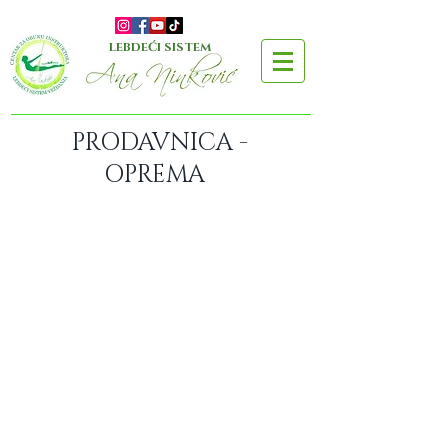
LEBDEĆI SISTEM
PRODAVNICA -
OPREMA
Prodavnica
/
Oprema za Aerial / Lebdeće vežbanje