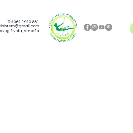
Tel 061 1910 881
cisistem@gmail.com
ravog života, Vrmdža
ji nemate mogućnost montaže na vašem plafonu.
na najinspirativnije mesto u prirodi, u park, na festival ili studio za vežbanje.