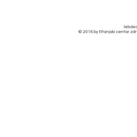
lebde
© 2018 by Rtanjski centar zd
+5
+4
+3
+2
Stalak za Lebdeće vežbanje
55 000.00din
Продато
Продато
Detalji o proizvodu
Stalak za Lebdeće vežbanje je namenjen svima vama ko
Ili za sve vas koji želite da vaše vežbanje izvedete napolje 