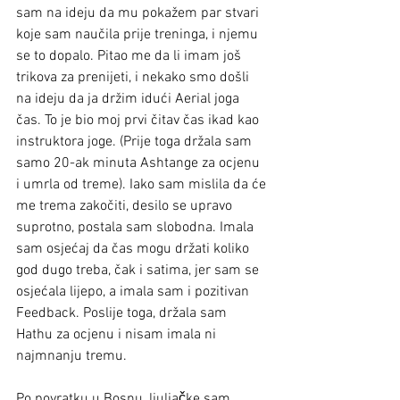
sam na ideju da mu pokažem par stvari 
koje sam naučila prije treninga, i njemu 
se to dopalo. Pitao me da li imam još 
trikova za prenijeti, i nekako smo došli 
na ideju da ja držim idući Aerial joga 
čas. To je bio moj prvi čitav čas ikad kao 
instruktora joge. (Prije toga držala sam 
samo 20-ak minuta Ashtange za ocjenu 
i umrla od treme). Iako sam mislila da će 
me trema zakočiti, desilo se upravo 
suprotno, postala sam slobodna. Imala 
sam osjećaj da čas mogu držati koliko 
god dugo treba, čak i satima, jer sam se 
osjećala lijepo, a imala sam i pozitivan 
Feedback. Poslije toga, držala sam 
Hathu za ocjenu i nisam imala ni 
najmnanju tremu. 
Po povratku u Bosnu, ljuljačke sam 