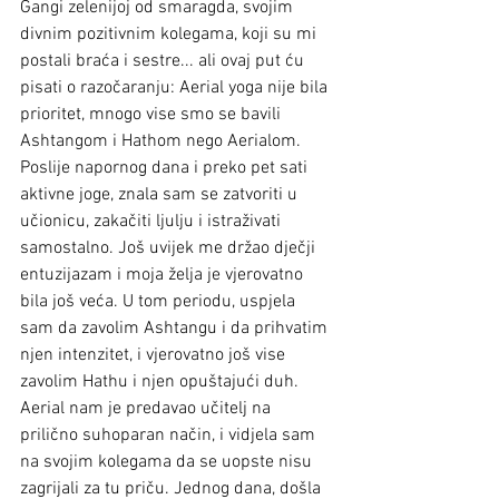
Gangi zelenijoj od smaragda, svojim 
divnim pozitivnim kolegama, koji su mi 
postali braća i sestre... ali ovaj put ću 
pisati o razočaranju: Aerial yoga nije bila 
prioritet, mnogo vise smo se bavili 
Ashtangom i Hathom nego Aerialom. 
Poslije napornog dana i preko pet sati 
aktivne joge, znala sam se zatvoriti u 
učionicu, zakačiti ljulju i istraživati 
samostalno. Još uvijek me držao dječji 
entuzijazam i moja želja je vjerovatno 
bila još veća. U tom periodu, uspjela 
sam da zavolim Ashtangu i da prihvatim 
njen intenzitet, i vjerovatno još vise 
zavolim Hathu i njen opuštajući duh. 
Aerial nam je predavao učitelj na 
prilično suhoparan način, i vidjela sam 
na svojim kolegama da se uopste nisu 
zagrijali za tu priču. Jednog dana, došla 