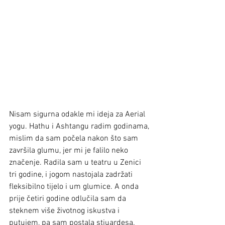
Nisam sigurna odakle mi ideja za Aerial 
yogu. Hathu i Ashtangu radim godinama, 
mislim da sam počela nakon što sam 
završila glumu, jer mi je falilo neko 
značenje. Radila sam u teatru u Zenici 
tri godine, i jogom nastojala zadržati 
fleksibilno tijelo i um glumice. A onda 
prije četiri godine odlučila sam da 
steknem više životnog iskustva i 
putujem, pa sam postala stjuardesa. 