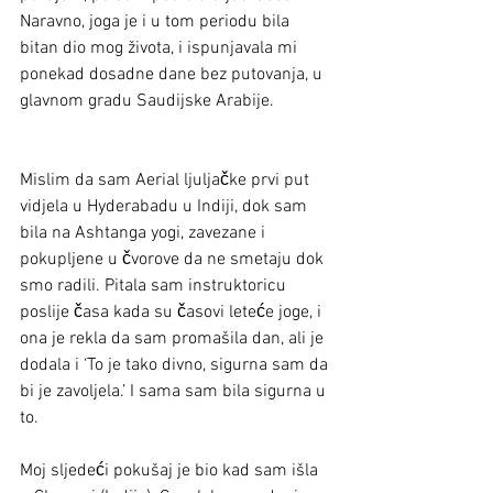
Naravno, joga je i u tom periodu bila 
bitan dio mog života, i ispunjavala mi 
ponekad dosadne dane bez putovanja, u 
glavnom gradu Saudijske Arabije. 
Mislim da sam Aerial ljuljačke prvi put 
vidjela u Hyderabadu u Indiji, dok sam 
bila na Ashtanga yogi, zavezane i 
pokupljene u čvorove da ne smetaju dok 
smo radili. Pitala sam instruktoricu 
poslije časa kada su časovi leteće joge, i 
ona je rekla da sam promašila dan, ali je 
dodala i ‘To je tako divno, sigurna sam da 
bi je zavoljela.’ I sama sam bila sigurna u 
to. 
Moj sljedeći pokušaj je bio kad sam išla 