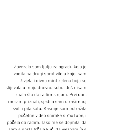
Zavezala sam ljulju za ogradu koja je 
vodila na drugi sprat vile u kojoj sam 
živjela i divna mint zelena boja se 
slijevala u moju dnevnu sobu. Još nisam 
znala šta da radim s njom. Prvi dan, 
moram priznati, sjedila sam u raširenoj 
svili i pila kafu. Kasnije sam potražila 
početne video snimke s YouTube, i 
počela da radim. Tako me se dojmila, da 
sam s posla trčala kući da vježbam (a s 