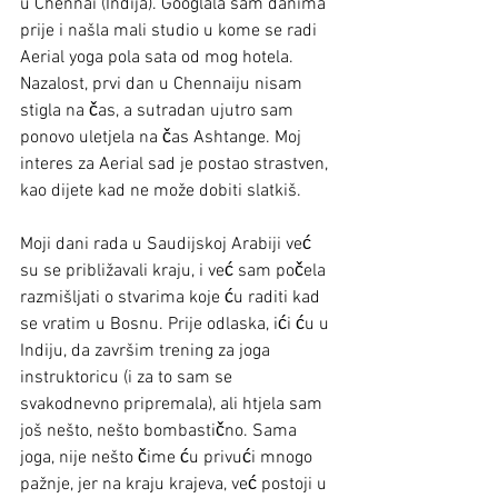
u Chennai (Indija). Googlala sam danima 
prije i našla mali studio u kome se radi 
Aerial yoga pola sata od mog hotela. 
Nazalost, prvi dan u Chennaiju nisam 
stigla na čas, a sutradan ujutro sam 
ponovo uletjela na čas Ashtange. Moj 
interes za Aerial sad je postao strastven, 
kao dijete kad ne može dobiti slatkiš. 
Moji dani rada u Saudijskoj Arabiji već 
su se približavali kraju, i već sam počela 
razmišljati o stvarima koje ću raditi kad 
se vratim u Bosnu. Prije odlaska, ići ću u 
Indiju, da završim trening za joga 
instruktoricu (i za to sam se 
svakodnevno pripremala), ali htjela sam 
još nešto, nešto bombastično. Sama 
joga, nije nešto čime ću privući mnogo 
pažnje, jer na kraju krajeva, već postoji u 