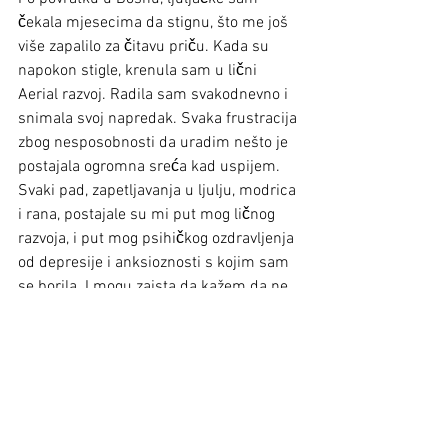
čekala mjesecima da stignu, što me još 
više zapalilo za čitavu priču. Kada su 
napokon stigle, krenula sam u lični 
Aerial razvoj. Radila sam svakodnevno i 
snimala svoj napredak. Svaka frustracija 
zbog nesposobnosti da uradim nešto je 
postajala ogromna sreća kad uspijem. 
Svaki pad, zapetljavanja u ljulju, modrica 
i rana, postajale su mi put mog ličnog 
razvoja, i put mog psihičkog ozdravljenja 
od depresije i anksioznosti s kojim sam 
se borila. I mogu zaista da kažem da ne 
znam šta bi sa mnom bilo da nije bilo 
ove strasti koja me tjerala da ustanem 
ujutro, bez obzira koliko depresivna sam 
se probudila. I od prošle godine do 
danas, odkad svakodnevno visim na svili, 
imala sam neke od jako teških 